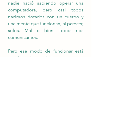
nadie nació sabiendo operar una 
computadora, pero casi todos 
nacimos dotados con un cuerpo y 
una mente que funcionan, al parecer, 
solos. Mal o bien, todos nos 
comunicamos.
Pero ese modo de funcionar está 
muy lejos de constituir un arte. 
Si queremos que la 
comunicación fluya como una 
danza, un acompasarse con 
los demás —en nuestros 
vínculos íntimos, en el 
trabajo, con nuestros amigos 
o clientes— en una 